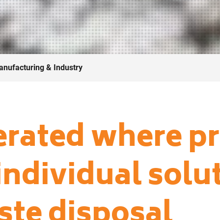
nufacturing & Industry
erated where p
 individual solu
ste disposal