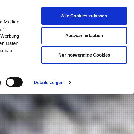
reer
Alle Cookies zulassen
le Medien
t
Service & Advice
About
Contact
ir
Auswahl erlauben
, Werbung
ren Daten
ienste
Nur notwendige Cookies
g
Details zeigen