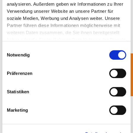
gegengemeldet werden können. Hierzu sind die
analysieren. Außerdem geben wir Informationen zu Ihrer
dualen Systeme verpflichtet.
Verwendung unserer Website an unsere Partner für
soziale Medien, Werbung und Analysen weiter. Unsere
Partner führen diese Informationen möglicherweise mit
weiteren Daten zusammen, die Sie ihnen bereitgestellt
Über BellandVision
haben oder die Sie im Rahmen Ihrer Nutzung der Dienste
Die BellandVision GmbH, mit Sitz in Pegnitz, ist
gesammelt haben.
Einwilligungsauswahl
das zweitgrößte duale System sowie Dienstleister
Notwendig
für bundesweite Entsorgungslösungen. Das
Unternehmen ist eine 100%ige Tochter des
Präferenzen
börsennotierten SUEZ-Konzerns, einem der
weltweit führenden Unternehmen für Wasser- und
Statistiken
Abfallwirtschaft.
Marketing
PM_Preiswertes Lizenzierungsangebot für