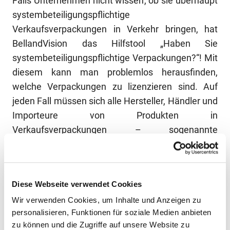
Falls Unternehmen nicht wissen, ob sie überhaupt
systembeteiligungspflichtige
Verkaufsverpackungen in Verkehr bringen, hat
BellandVision das Hilfstool „Haben Sie
systembeteiligungspflichtige Verpackungen?“! Mit
diesem kann man problemlos herausfinden,
welche Verpackungen zu lizenzieren sind. Auf
jeden Fall müssen sich alle Hersteller, Händler und
Importeure von Produkten in
Verkaufsverpackungen – sogenannte
Erstinverkehrbringer – vor dem in Verkehr bringen
von Verpackungen bei der Zentralen Stelle
registrieren. Auch BellandVision benötigt die
Diese Webseite verwendet Cookies
Registrierungsnummer der Zentralen Stelle, damit
Wir verwenden Cookies, um Inhalte und Anzeigen zu
die Verpackungsmengen, die am System beteiligt
personalisieren, Funktionen für soziale Medien anbieten
sind, der Zentralen Stelle korrekt zur Überprüfung
zu können und die Zugriffe auf unsere Website zu