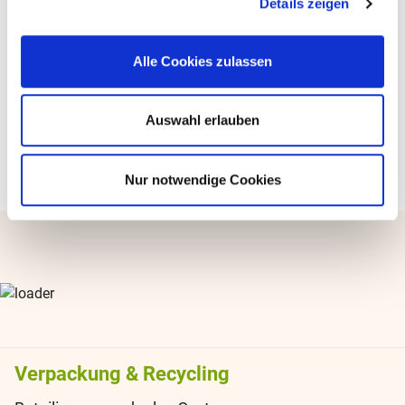
Details zeigen
Internethändler und andere Inverkehrbringer von
kleineren Verpackungsmengen
Alle Cookies zulassen
Auswahl erlauben
>>
Zurück zur News-Übersicht
Nur notwendige Cookies
Verpackung & Recycling