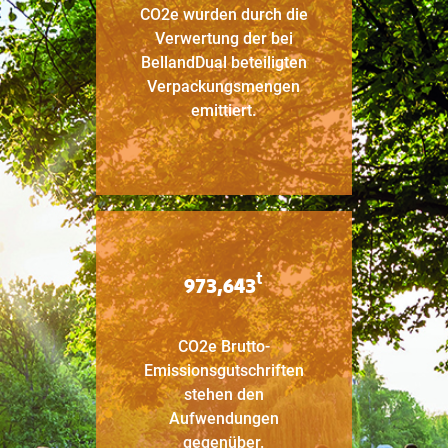
CO2e wurden durch die
Verwertung der bei
BellandDual beteiligten
Verpackungsmengen
emittiert.
t
973,643
CO2e Brutto-
Emissionsgutschriften
stehen den
Aufwendungen
gegenüber.