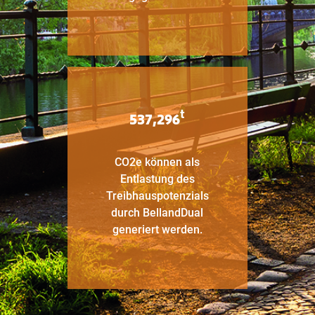
t
537,296
CO2e können als
Entlastung des
Treibhauspotenzials
durch BellandDual
generiert werden.