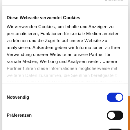
Kreislaufwirtschaft völlig gängige Nachweis-
und Dokumentationspflichten sind
Diese Webseite verwendet Cookies
gegenüber den Kommunen nur schwer
Wir verwenden Cookies, um Inhalte und Anzeigen zu
durchsetzbar. Kommunen nehmen nur so
personalisieren, Funktionen für soziale Medien anbieten
weit an der Kreislaufwirtschaft teil, wie sie
zu können und die Zugriffe auf unsere Website zu
das selbst wollen - so ist weder
analysieren. Außerdem geben wir Informationen zu Ihrer
Nachhaltigkeit gewährleistet noch Innovation
Verwendung unserer Website an unsere Partner für
soziale Medien, Werbung und Analysen weiter. Unsere
möglich. Viele Fürsprecher der Kommunen
Partner führen diese Informationen möglicherweise mit
haben nicht bessere ökologische oder
weiteren Daten zusammen, die Sie ihnen bereitgestellt
wirtschaftliche Lösungen im Blick, sondern
haben oder die Sie im Rahmen Ihrer Nutzung der Dienste
den Ausbau eines vor Wettbewerb
gesammelt haben.
Einwilligungsauswahl
abgeschotteten öffentlichen Wirtschafts- und
Notwendig
Beschäftigungssektors mit lokalen
Monopolen.
Präferenzen
BellandVision appelliert an den Gesetzgeber, sich